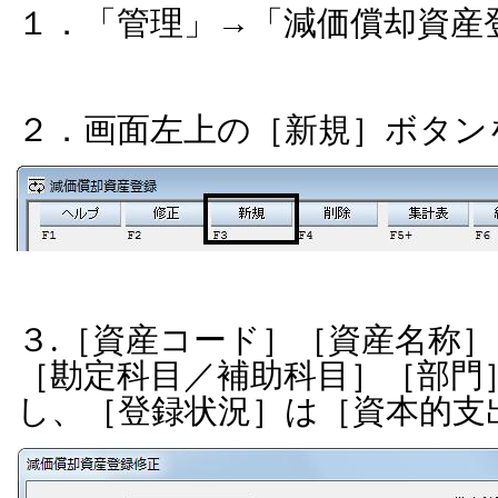
１．「管理」→「減価償却資産
２．画面左上の［新規］ボタン
３.［資産コード］［資産名称］
［勘定科目／補助科目］［部門］
し、［登録状況］は［資本的支