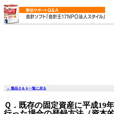
→ 製品Ｑ＆Ａ一覧に戻る
Ｑ．既存の固定資産に平成19
行った場合の登録方法（資本