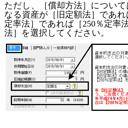
ただし、［償却方法］について
なる資産が［旧定額法］であれ
定率法］であれば［250％定率法
法］を選択してください。