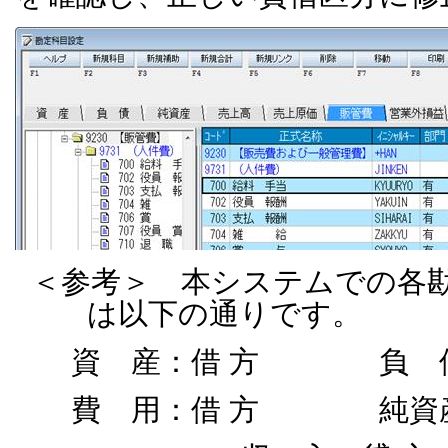
＜参考＞ 本システムでの各
は以下の通りです。
資 産：借 方 負 債
費 用：借 方 純資産