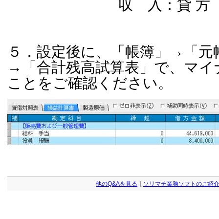
収 入：貸 方
５．設定後に、「帳簿」→「元
→「合計残高試算表」で、マイ
ことをご確認ください。
他のQ&Aを見る
｜
ソリマチ業務ソフトのご紹