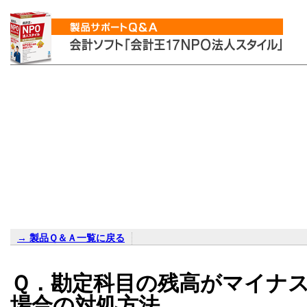
→ 製品Ｑ＆Ａ一覧に戻る
Ｑ．勘定科目の残高がマイナ
場合の対処方法