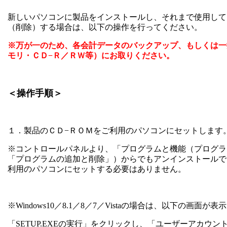
新しいパソコンに製品をインストールし、それまで使用して
（削除）する場合は、以下の操作を行ってください。
※万が一のため、各会計データのバックアップ、もしくは一
モリ・ＣＤ−Ｒ／ＲＷ等）にお取りください。
＜操作手順＞
１．製品のＣＤ−ＲＯＭをご利用のパソコンにセットします
※コントロールパネルより、「プログラムと機能（プログラ
「プログラムの追加と削除」）からでもアンインストールで
利用のパソコンにセットする必要はありません。
※
Windows10
／
8.1
／
8
／
7
／
Vista
の場合は、以下の画面が表示
「
SETUP.EXE
の実行」をクリックし、「ユーザーアカウン