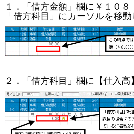
１．「借方金額」欄に￥１０８
「借方科目」にカーソルを移動
２．「借方科目」欄に【仕入高