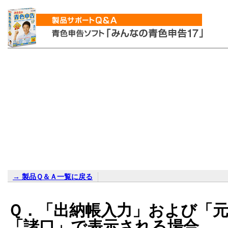
→ 製品Ｑ＆Ａ一覧に戻る
Ｑ．「出納帳入力」および「
「諸口」で表示される場合