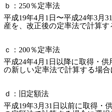
ｂ：
250
％定率法
平成
19
年
4
月
1
日〜平成
24
年
3
月
3
産を、改正後の定率法で計算す
ｃ：
200
％定率法
平成
24
年
4
月
1
日以降に取得・供
の新しい定率法で計算する場合
ｄ：旧定額法
平成
19
年
3
月
31
日以前に取得・