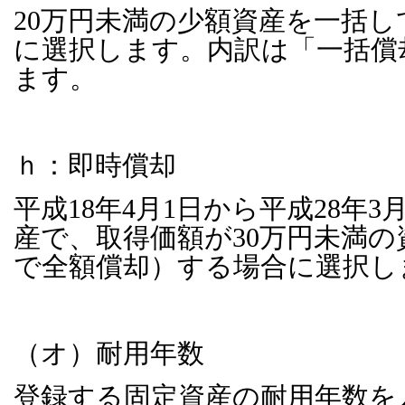
20
万円未満の少額資産を一括し
に選択します。内訳は「一括償
ます。
ｈ：即時償却
平成
18
年
4
月
1
日から平成
28
年
3
産で、取得価額が
30
万円未満の
で全額償却）する場合に選択し
（オ）耐用年数
登録する固定資産の耐用年数を