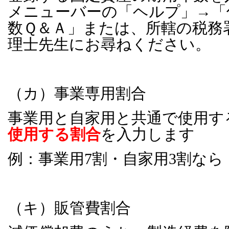
メニューバーの「ヘルプ」→「
数Ｑ＆Ａ」または、所轄の税務
理士先生にお尋ねください。
（カ）事業専用割合
事業用と自家用と共通で使用す
使用する割合
を入力します
例：事業用
7
割・自家用
3
割なら
（キ）販管費割合