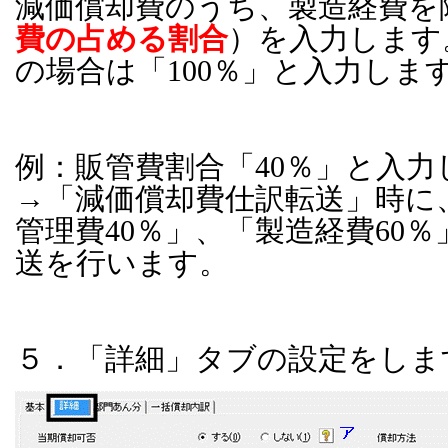
減価償却費のうち、製造経費を
費の占める割合
）を入力します
の場合は「
100
％」と入力しま
例：販管費割合「
40
％」と入力
→「減価償却費仕訳転送」時に
管理費
40
％」、「製造経費
60
％
送を行います。
５．「詳細」タブの設定をしま