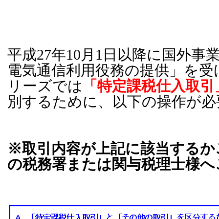
平成
27
年
10
月
1
日以降に国外事
電気通信利用役務の提供」を受
リーズでは
「特定課税仕入取引
別するために、以下の操作が必
※取引内容が上記に該当するか
の税務署または関与税理士様へ