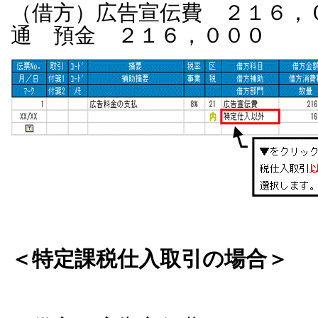
（借方）広告宣伝費 ２１６，
通 預金 ２１６，０００
＜特定課税仕入取引の場合＞