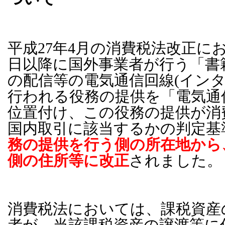
平成
27
年
4
月の消費税法改正に
日以降に国外事業者が行う「書
の配信等の電気通信回線
(
イン
行われる役務の提供を「電気通
位置付け、この役務の提供が消
国内取引に該当するかの判定基
務の提供を行う側の所在地から
側の住所等に改正
されました。
消費税法においては、課税資産
者が、当該課税資産の譲渡等に