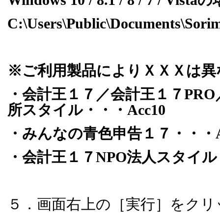
C:\Users\Public\Documents\Sor
※ご利用製品によりＸＸＸは異
・会計王１７／会計王１７
PRO
所スタイル・・・
Acc10
・みんなの青色申告１７・・・
・会計王１７
NPO
法人スタイル
５．画面右上の［実行］をクリ