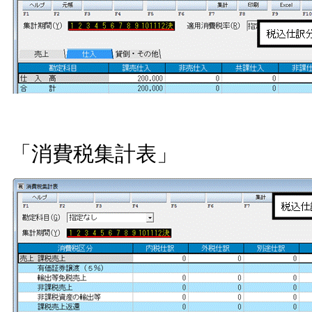
「消費税集計表」