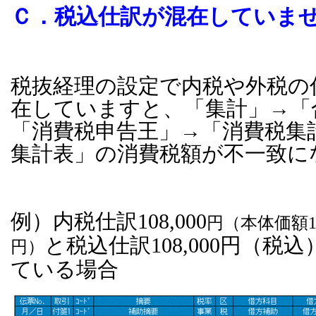
Ｃ．税込仕訳が混在していま
税抜経理の設定で内税や外税の
在していますと、「集計」→「
「消費税申告王」→「消費税集
集計表」の消費税額が不一致に
例）内税仕訳
108,000
円（本体価額
と税込仕訳
108,000
円（税込
円）
ている場合