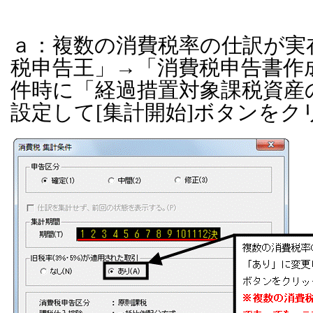
ａ：複数の消費税率の仕訳が実
税申告王」→「消費税申告書作
件時に「経過措置対象課税資産
設定して
[
集計開始
]
ボタンをク