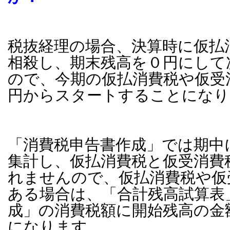
税抜経理の場合、決算時に仮払
相殺し、期末残高を０円にして
ので、今期の仮払消費税や仮受
円からスタートすることになり
「消費税申告書作成」では期中
集計し、仮払消費税と仮受消費
れませんので、仮払消費税や仮
ある場合は、「合計残高試算表
成」の消費税額に開始残高の金
になります。