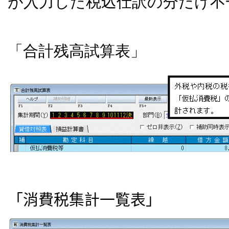
が入力した税込仕訳の分だけ不
「合計残高試算表」
「消費税集計一覧表」