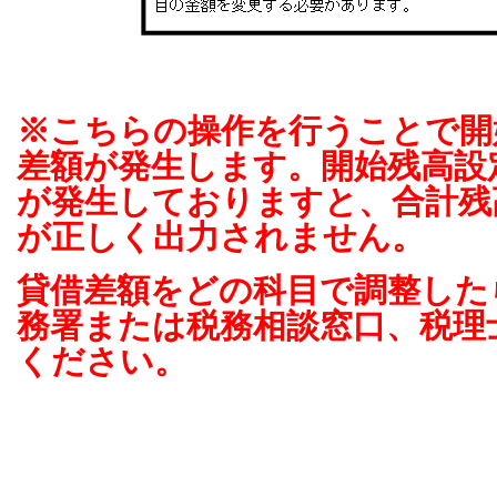
※こちらの操作を行うことで開
差額が発生します。開始残高設
が発生しておりますと、合計残
が正しく出力されません。
貸借差額をどの科目で調整した
務署または税務相談窓口、税理
ください。