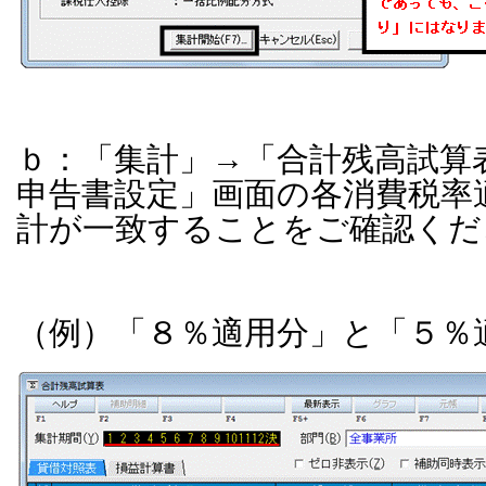
ｂ：「集計」→「合計残高試算
申告書設定」画面の各消費税率
計が一致することをご確認くだ
（例）「８％適用分」と「５％