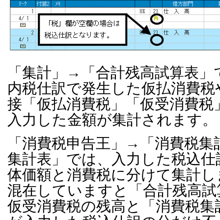
「集計」→「合計残高試算表」
内税仕訳で発生した仮払消費税
接「仮払消費税」「仮受消費税
入力した金額が集計されます。
「消費税申告王」→「消費税集
集計表」では、入力した税込仕
体価額と消費税に分けて集計し
混在していますと「合計残高試
仮受消費税の残高と「消費税集