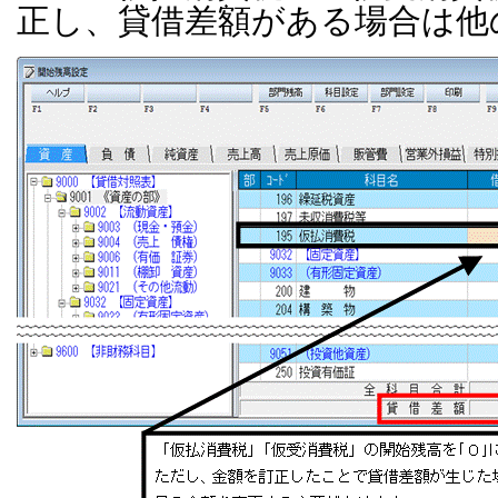
正し、貸借差額がある場合は他