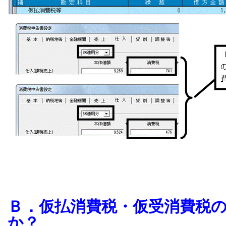
Ｂ．仮払消費税・仮受消費税
か？