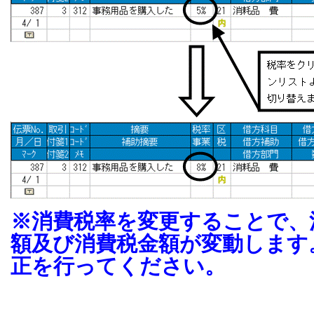
※消費税率を変更することで、
額及び消費税金額が変動します
正を行ってください。