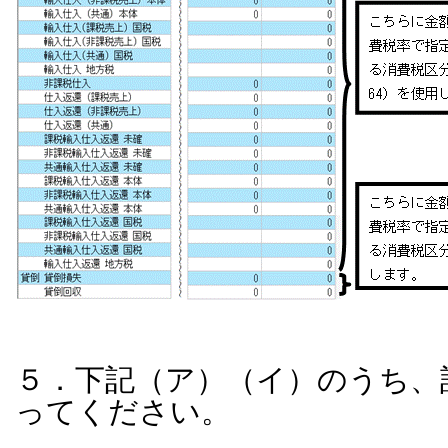
５．下記（ア）（イ）のうち、
ってください。