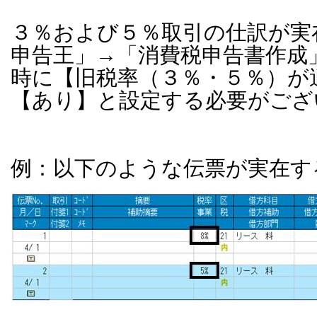
３％および５％取引の仕訳が実
申告王」→「消費税申告書作成
時に【旧税率（３％・５％）が
【あり】と設定する必要がござ
例：以下のような伝票が実在す