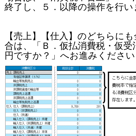
終了し、５．以降の操作を行い
【売上】【仕入】のどちらにも
合は、「Ｂ．仮払消費税・仮受
円ですか？」へお進みください