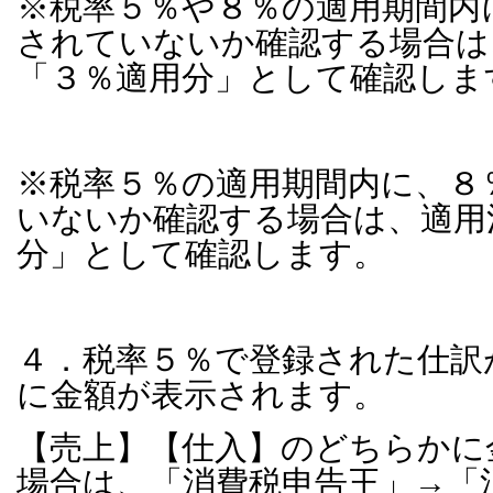
※税率５％や８％の適用期間内
されていないか確認する場合は
「３％適用分」として確認しま
※税率５％の適用期間内に、８
いないか確認する場合は、適用
分」として確認します。
４．税率５％で登録された仕訳
に金額が表示されます。
【売上】【仕入】のどちらかに
場合は、「消費税申告王」→「