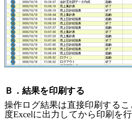
Ｂ．結果を印刷する
操作ログ結果は直接印刷するこ
度
Excel
に出力してから印刷を