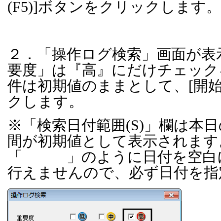
(F5)]
ボタンをクリックします。
２．「操作ログ検索」画面が表
要度」は『高』にだけチェック
件は初期値のままとして、
[
開
クします。
※「検索日付範囲
(S)
」欄は本日
間が初期値として表示され
「 」のように日付を空白に
行えませんので、必ず日付を指