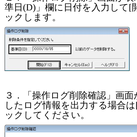
準日
(D)
」欄に日付を入力して
[
ックします。
３．「操作ログ削除確認」画面
したログ情報を出力する場合は
ックしてください。