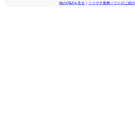
他のQ&Aを見る
｜
ソリマチ業務ソフトのご紹