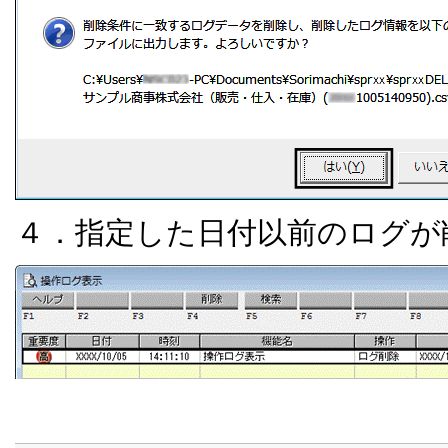
４．指定した日付以前のログが