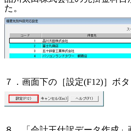
た。
７．画面下の［設定
(F12)
］ボタ
８．「会計王仕訳データ作成」