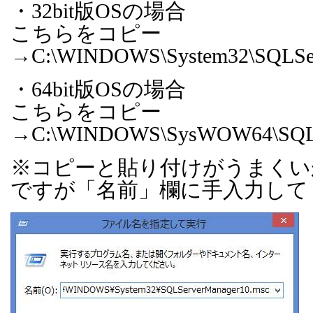
・
32bit
版
OS
の場合
こちらをコピー
→
C:\WINDOWS\System32\SQLSer
・
64bit
版
OS
の場合
こちらをコピー
→
C:\WINDOWS\SysWOW64\SQLS
※コピーと貼り付けがうまくい
ですが「名前」欄に手入力して