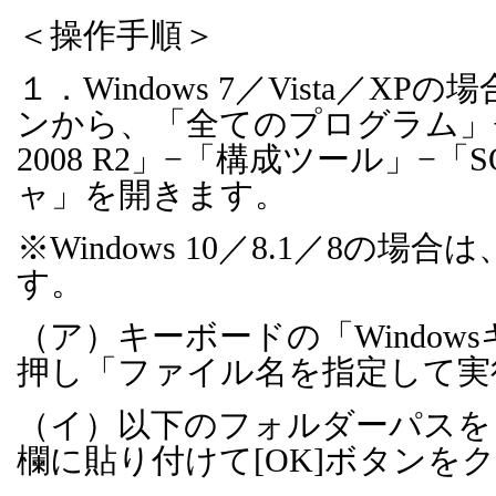
＜操作手順＞
１．
Windows 7
／
Vista
／
XP
の場
ンから、「全てのプログラム」
2008 R2
」−「構成ツール」−「
S
ャ」を開きます。
※
Windows 10
／
8.1
／
8
の場合は
す。
（ア）キーボードの「
Windows
押し「ファイル名を指定して実
（イ）以下のフォルダーパスを
欄に貼り付けて
[OK]
ボタンをク