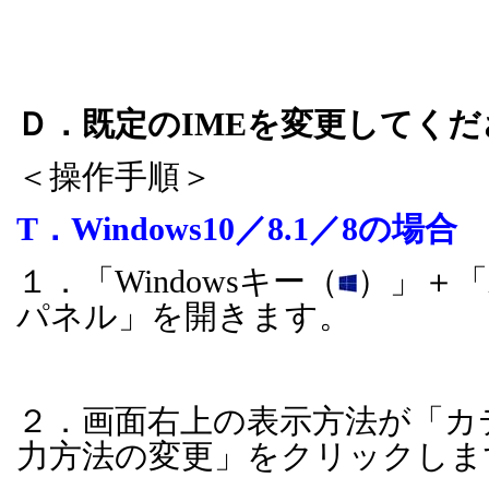
Ｄ．既定の
IME
を変更してくだ
＜操作手順＞
T．
Windows10
／
8.1
／
8
の場合
１．「
Windows
キー（
）」＋「
パネル」を開きます。
２．画面右上の表示方法が「カ
力方法の変更」をクリックしま