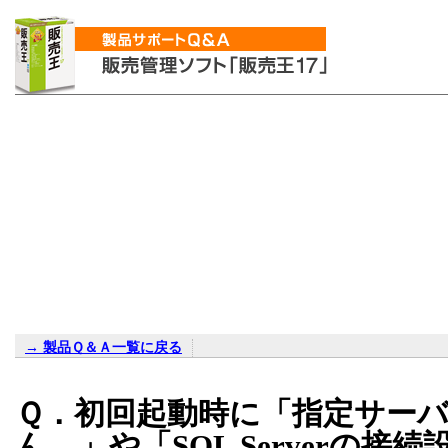
→ 製品Ｑ＆Ａ一覧に戻る
Ｑ．初回起動時に「指定サー
ん。」や「
SQL Server
の接続