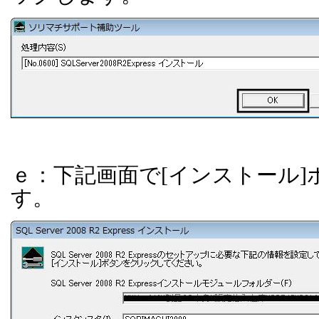
ｅ：下記画面で
[
インストール
]
す。