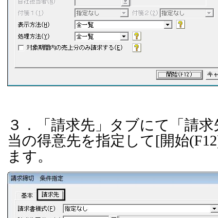
３．「請求先」タブにて「請求
当の得意先を指定して
[
開始
(F12
ます。