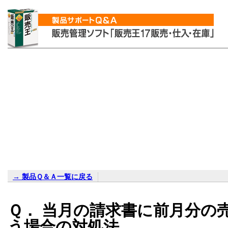
→ 製品Ｑ＆Ａ一覧に戻る
Ｑ． 当月の請求書に前月分の
う場合の対処法