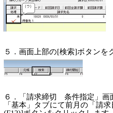
５．画面上部の
[
検索
]
ボタンを
６．「請求締切 条件指定」画
「基本」タブにて前月の「請求
(F12)]
ボタンをクリックします