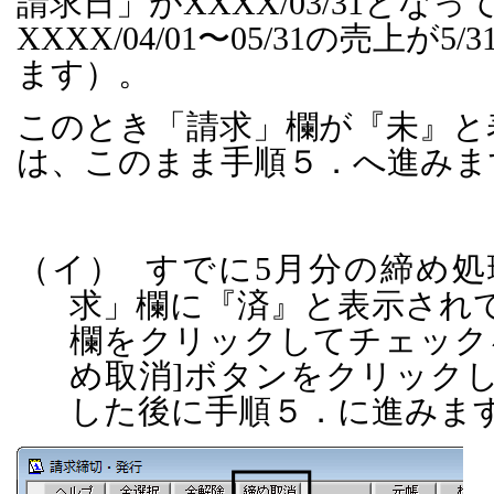
請求日」が
XXXX/03/31
となっ
XXXX/04/01
〜
05/31
の売上が
5/3
ます）。
このとき「請求」欄が『未』と
は、このまま手順５．へ進みま
（イ）
すでに
5
月分の締め処
求」欄に『済』と表示され
欄をクリックしてチェック
め取消
]
ボタンをクリック
した後に手順５．に進みま