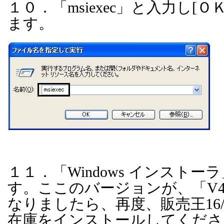
１０．「
msiexec
」と入力し
[
Ｏ
ます。
１１．「
Windows
インストーラ
す。ここのバージョンが、「
V4
なりましたら、再度、販売王
16
在庫をインストールしてくださ