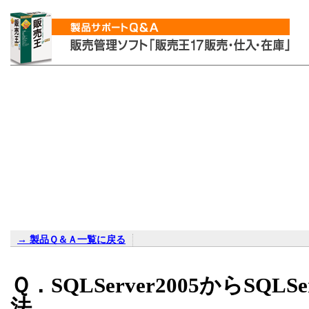
→ 製品Ｑ＆Ａ一覧に戻る
Ｑ．
SQLServer2005
から
SQLSe
法