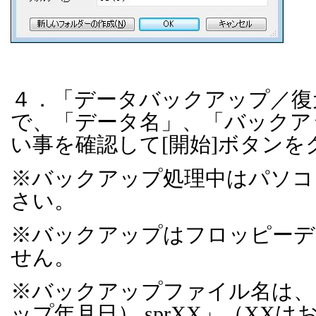
４．「データバックアップ／復
で、「データ名」、「バックア
い事を確認して
[
開始
]
ボタンを
※バックアップ処理中はパソコ
さい。
※バックアップはフロッピーデ
せん。
※バックアップファイル名は、
ップ年月日）
.sprXX
」（
XX
は