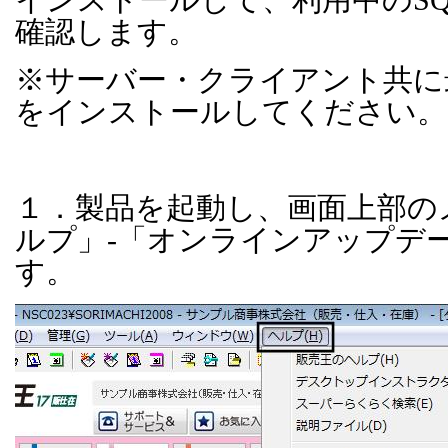
確認します。
※サーバー・クライアント共に
をインストールしてください。
１．製品を起動し、画面上部の
ルプ」
-
「オンラインアップデ
す。