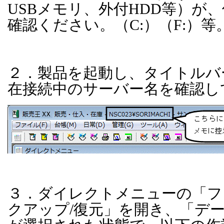
USB
メモリ、外付
HDD
等）が、
確認ください。（
C:
）（
F:
）等
２．製品を起動し、タイトルバ
在接続中のサーバー名を確認し
３．ダイレクトメニューの「フ
クアップ
/
復元」を開き、「デ