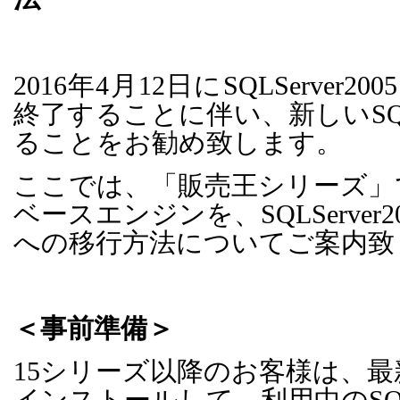
2016
年
4
月
12
日に
SQLServer2005
終了することに伴い、新しい
SQ
ることをお勧め致します。
ここでは、「販売王シリーズ」
ベースエンジンを、
SQLServer2
への移行方法についてご案内致
＜事前準備＞
15シリーズ以降のお客様は、
インストールして、利用中の
SQ