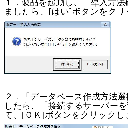
１．製品を起動し、
「導入方法
ましたら、
[
はい
]
ボタンをクリ
２．「データベース作成方法選
したら、「接続するサーバーを
て、
[
ＯＫ
]
ボタンをクリックし