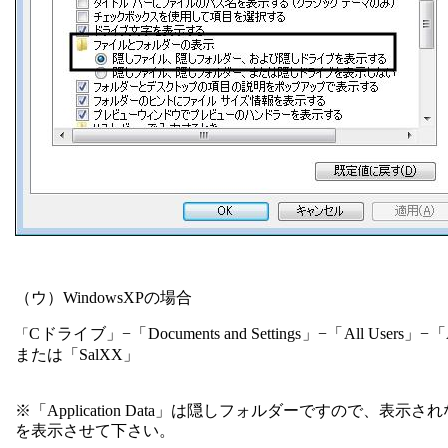
（ウ）
WindowsXP
の場合
C
ドライブ」−「
Documents and Settings
」−「
All Users
」−「
「
または「
SalXX
」
※「
Application Data
」は隠しフォルダーですので、表示され
を表示させて下さい。