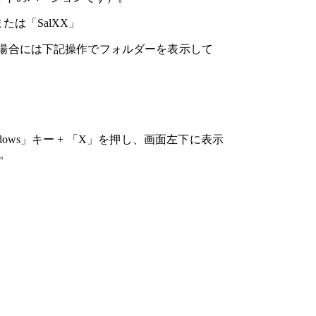
または「
SalXX
」
場合には下記操作でフォルダーを表示して
dows
」キー
+
「
X
」を押し、画面左下に表示
。