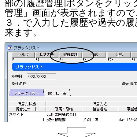
部の
[
履歴管理
]
ボタンをクリッ
管理」画面が表示されますので
３．で入力した履歴や過去の履
来ます。