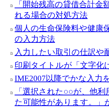
「開始残高の貸借合計金
れる場合の対処方法
個人の生命保険料や健康
の入力方法
入力したい取引の仕訳や
印刷タイトルが「文字化
IME2007以降でかな入
「選択された○○が、他
た可能性があります。」